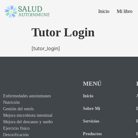
Inicio
Mi libro
Tutor Login
[tutor_login]
MENÚ
Inicio
Enfermedades autoinmunes
Nutrición
Sobre Mí
Gestión del estrés
Mejora microbiota intestinal
Servicios
P
Mejora del descanso y sueño
Ejercicio físico
Productos
P
Detoxificación